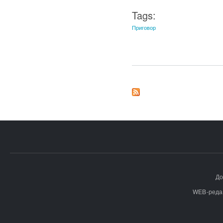
Tags:
Приговор
До
WEB-реда