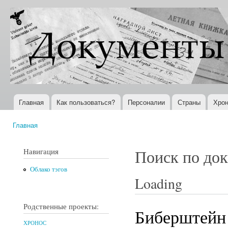
Пер
ос
Документы
Всемирная
со
XX века
история в
Интернете
Главная
Как пользоваться?
Персоналии
Страны
Хрон
Главное меню
Главная
Вы здесь
Навигация
Поиск по до
Облако тэгов
Loading
Родственные проекты:
Биберштейн
ХРОНОС