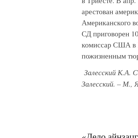
в Триесте. В апр.
арестован америк
Американского во
СД приговорен 10
комиссар США в 
пожизненным тюр
Залесский К.А. 
Залесский. – М., Я
«Дело айнзац