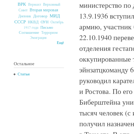
министерство по 
ВРК
Верховный
Вермахт
Вторая мировая
Совет
13.9.1936 вступил
МИД
Договор
Дневник
СССР
ОУН
НКВД
Октябрь
армию, участник 
Письмо
1917 года
Соглашение
Терроризм
22.10.1940 переве
Эмиграция
Ещё
отделения гестап
оккупированные т
Остальное
эйнзатцкоманду 6
Статьи
руководил карат
и Ростова. По ег
Биберштейна унич
тысяч человек (с
получил назначен