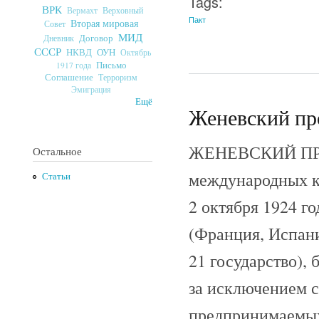
Tags:
ВРК
Верховный
Вермахт
Пакт
Вторая мировая
Совет
МИД
Договор
Дневник
СССР
ОУН
НКВД
Октябрь
Письмо
1917 года
Соглашение
Терроризм
Эмиграция
Ещё
Женевский про
ЖЕНЕВСКИЙ ПРОТ
Остальное
международных к
Статьи
2 октября 1924 г
(Франция, Испани
21 государство), 
за исключением с
предпринимаемых