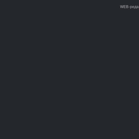
WEB-реда