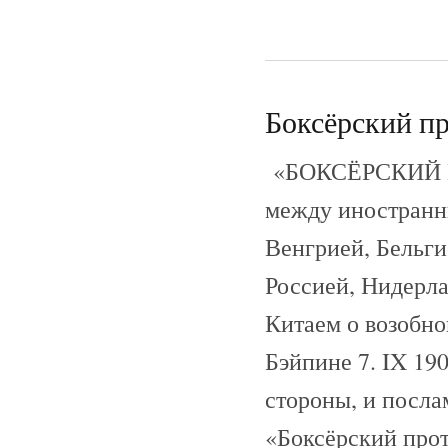
Боксёрский пр
«БОКСЁРСКИЙ ПР
между иностранн
Венгрией, Бельги
Россией, Нидерл
Китаем о возобн
Бэйпине 7. IX 19
стороны, и посла
«Боксёрский про