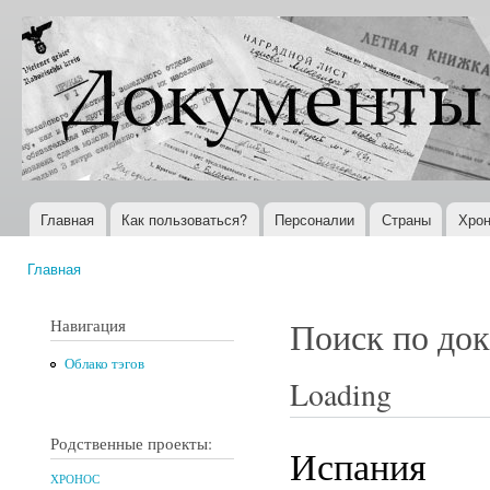
Пер
ос
Документы
Всемирная
со
XX века
история в
Интернете
Главная
Как пользоваться?
Персоналии
Страны
Хрон
Главное меню
Главная
Вы здесь
Навигация
Поиск по до
Облако тэгов
Loading
Родственные проекты:
Испания
ХРОНОС