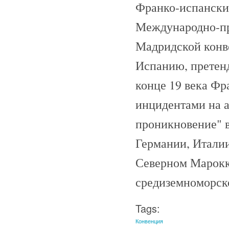
Франко-испанские
Международно-пр
Мадридской конве
Испанию, претенд
конце 19 века Ф
инцидентами на 
проникновение" в
Германии, Италии
Северном Марокк
средиземноморско
Tags:
Конвенция