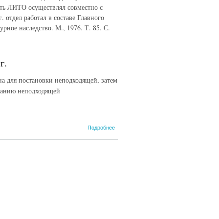
сть ЛИТО осуществлял совместно с
г. отдел работал в составе Главного
ное наследство. М., 1976. Т. 85. С.
г.
а для постановки неподходящей, затем
ованию неподходящей
о А.В.
Подробнее
Луначарский
- И.М.
Майскому.
13 января
1921 г.