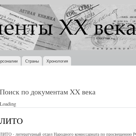
Перейти к
основному
содержанию
рсоналии
Страны
Хронология
Поиск по документам XX века
Loading
ЛИТО
ЛИТО - литературный отдел Народного комиссариата по просвещению РС