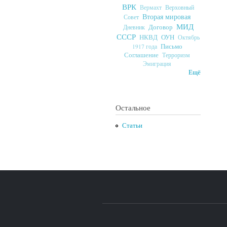
ВРК
Верховный
Вермахт
Вторая мировая
Совет
МИД
Договор
Дневник
СССР
ОУН
НКВД
Октябрь
Письмо
1917 года
Соглашение
Терроризм
Эмиграция
Ещё
Остальное
Статьи