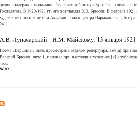
целях поддержки зарождавшейся советской литературы. Свою деятельно
Госиздатом. В 1920-1921 гг. его возглавлял В.В. Брюсов. В феврале 1921 
художественного комитета Академического центра Наркомпроса (Литератур
241).
А.В. Луначарский - И.М. Майскому. 13 января 1921 
Поэма «Вершины» была просмотрена отделом репертуара. Тем[а] признан
Валерий Брюсов, лито 1, признал при настоящих условиях [к] опублик
Tags:
ЛИТО