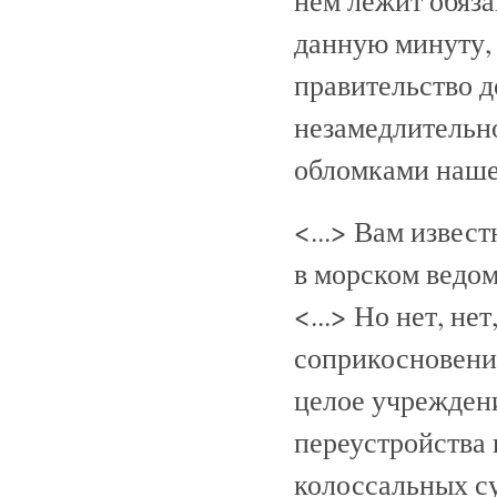
нем лежит обяза
данную минуту, 
правительство д
незамедлительно
обломками наше
<...> Вам извес
в морском ведо
<...> Но нет, не
соприкосновения
целое учреждени
переустройства 
колоссальных с