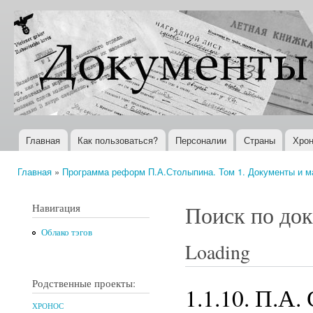
Пер
ос
Документы
Всемирная
со
XX века
история в
Интернете
Главная
Как пользоваться?
Персоналии
Страны
Хрон
Главное меню
Главная
»
Программа реформ П.А.Столыпина. Том 1. Документы и м
Вы здесь
Навигация
Поиск по до
Облако тэгов
Loading
Родственные проекты:
1.1.10. П.А.
ХРОНОС