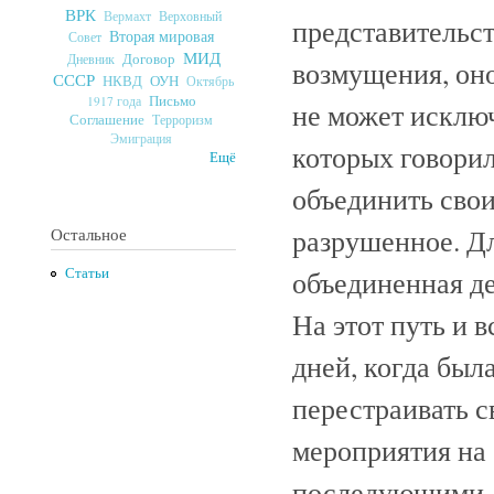
ВРК
Верховный
Вермахт
представительст
Вторая мировая
Совет
МИД
Договор
Дневник
возмущения, он
СССР
ОУН
НКВД
Октябрь
Письмо
1917 года
не может исключ
Соглашение
Терроризм
Эмиграция
которых говори
Ещё
объединить свои
разрушенное. Дл
Остальное
Статьи
объединенная де
На этот путь и 
дней, когда был
перестраивать с
мероприятия на
последующими, 