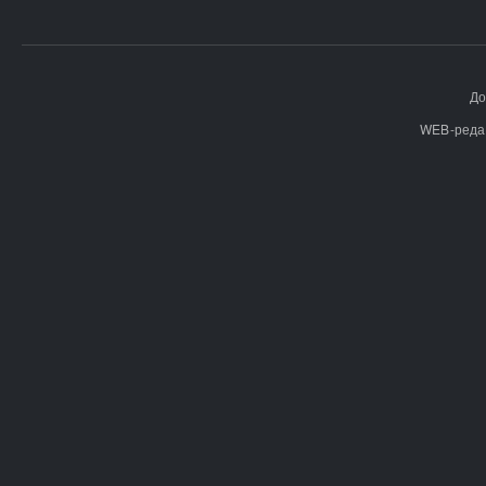
До
WEB-реда