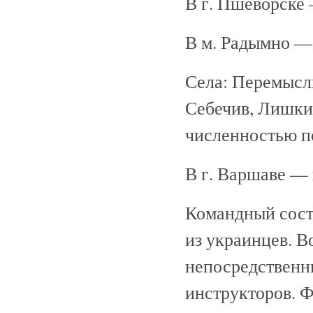
В г. Пшеворске 
В м. Радымно — 
Села: Перемысли
Себечив, Лишкив
численностью по
В г. Варшаве — 
Командный сост
из украинцев. В
непосредственн
инструкторов. 