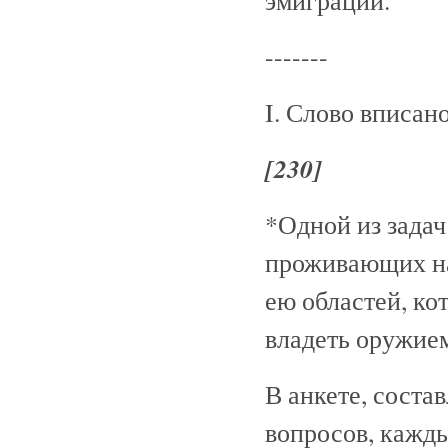
эмиграции.
-------
I. Слово вписа
[230]
*Одной из задач
проживающих на
ею областей, ко
владеть оружие
В анкете, соста
вопросов, кажд