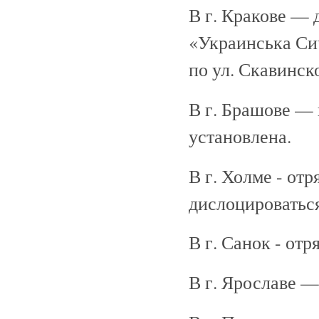
В г. Кракове — 
«Украинська Сич
по ул. Скавинско
В г. Брашове — 
установлена.
В г. Холме - отр
дислоцироваться
В г. Санок - отр
В г. Ярославе —