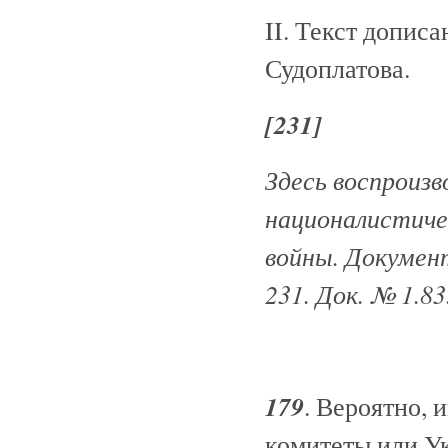
II. Текст допис
Судоплатова.
[231]
Здесь воспроизв
националистиче
войны. Документ
231. Док. № 1.83
179
. Вероятно,
комитеты или У