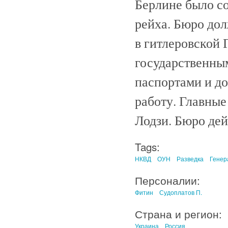
Берлине было со
рейха. Бюро до
в гитлеровской 
государственным
паспортами и д
работу. Главные
Лодзи. Бюро дей
Tags:
НКВД
ОУН
Разведка
Генер
Персоналии:
Фитин
Судоплатов П.
Страна и регион:
Украина
Россия