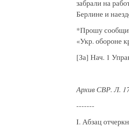
забрали на раб
Берлине и наезд
*Прошу сообщит
«Укр. обороне 
[За] Нач. 1 Уп
Архив СВР. Л. 17
-------
I. Абзац отчерк