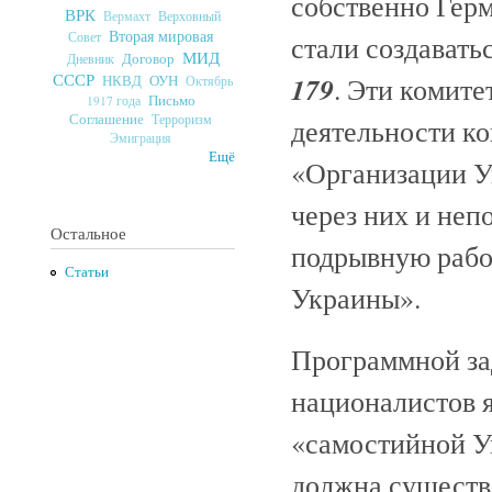
собственно Герм
ВРК
Верховный
Вермахт
Вторая мировая
Совет
стали создават
МИД
Договор
Дневник
СССР
179
. Эти комит
ОУН
НКВД
Октябрь
Письмо
1917 года
Соглашение
Терроризм
деятельности к
Эмиграция
Ещё
«Организации У
через них и неп
Остальное
подрывную рабо
Статьи
Украины».
Программной за
националистов 
«самостийной Ук
должна существ