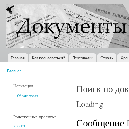
Пер
ос
Документы
Всемирная
со
XX века
история в
Интернете
Главная
Как пользоваться?
Персоналии
Страны
Хрон
Главное меню
Главная
Вы здесь
Навигация
Поиск по до
Облако тэгов
Loading
Родственные проекты:
Сообщение 
ХРОНОС