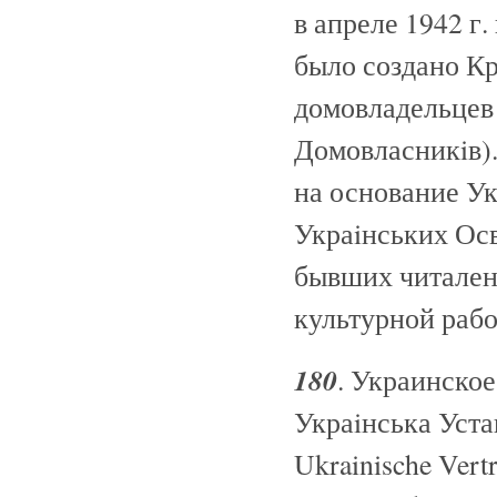
в апреле 1942 г
было создано К
домовладельцев
Домовласникiв)
на основание У
Украiнських Осв
бывших читален
культурной раб
180
. Украинское
Украiнська Устан
Ukrainische Vert