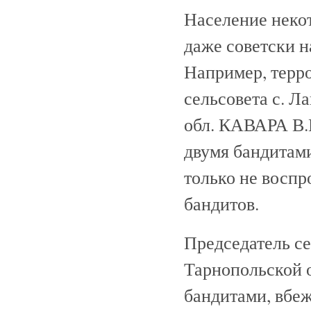
Население некот
даже советски н
Например, терро
сельсовета с. 
обл. КАВАРА В.М
двумя бандитами
только не воспр
бандитов.
Председатель се
Тарнопольской 
бандитами, вбежа