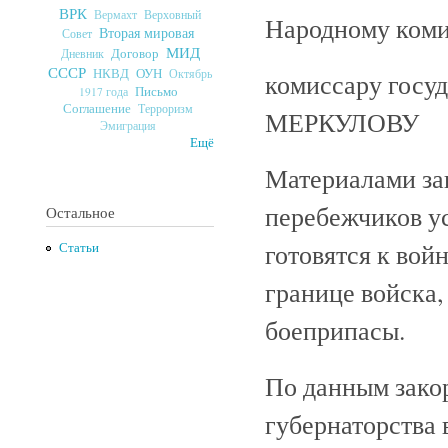
ВРК
Верховный
Вермахт
Народному коми
Вторая мировая
Совет
МИД
Договор
Дневник
СССР
ОУН
НКВД
Октябрь
комиссару госуд
Письмо
1917 года
Соглашение
Терроризм
МЕРКУЛОВУ
Эмиграция
Ещё
Материалами за
перебежчиков у
Остальное
готовятся к вой
Статьи
границе войска,
боеприпасы.
По данным зако
губернаторства 