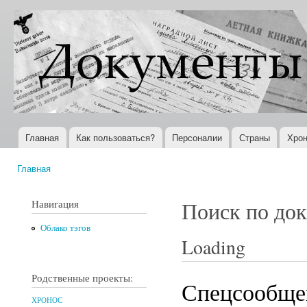
Пер
ос
Документы
Всемирная
со
XX века
история в
Интернете
Главная
Как пользоваться?
Персоналии
Страны
Хрон
Главное меню
Главная
Вы здесь
Навигация
Поиск по до
Облако тэгов
Loading
Родственные проекты:
Спецсообщен
ХРОНОС