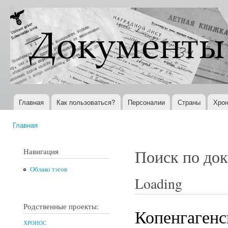
Пер
ос
Документы
Всемирная
со
XX века
история в
Интернете
Главная
Как пользоваться?
Персоналии
Страны
Хрон
Главное меню
Главная
Вы здесь
Навигация
Поиск по до
Облако тэгов
Loading
Родственные проекты:
Копенгагенск
ХРОНОС