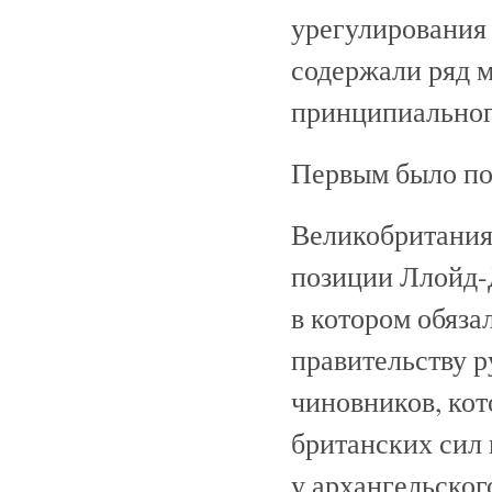
урегулирования
содержали ряд 
принципиальног
Первым было под
Великобритания 
позиции Ллойд-Д
в котором обяза
правительству 
чиновников, ко
британских сил 
у архангельског