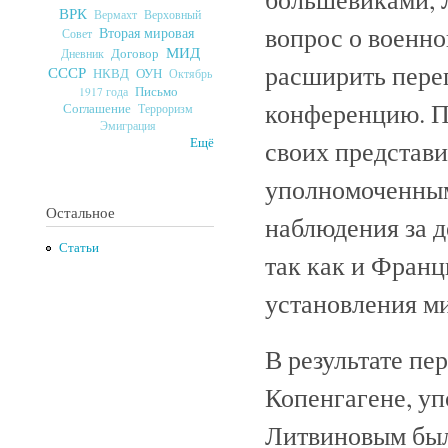
ВРК
Верховный
Вермахт
вопрос о военн
Вторая мировая
Совет
МИД
Договор
Дневник
расширить пере
СССР
ОУН
НКВД
Октябрь
Письмо
1917 года
конференцию. П
Соглашение
Терроризм
Эмиграция
своих представи
Ещё
уполномоченными
Остальное
наблюдения за 
Статьи
так как и Франц
установления м
В результате пе
Копенгагене, у
Литвиновым был