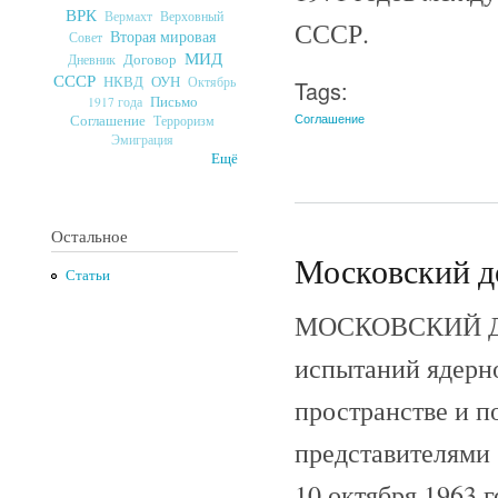
ВРК
Верховный
Вермахт
СССР.
Вторая мировая
Совет
МИД
Договор
Дневник
СССР
ОУН
НКВД
Октябрь
Tags:
Письмо
1917 года
Соглашение
Соглашение
Терроризм
Эмиграция
Ещё
Остальное
Московский до
Статьи
МОСКОВСКИЙ ДОГ
испытаний ядерно
пространстве и п
представителями
10 октября 1963 