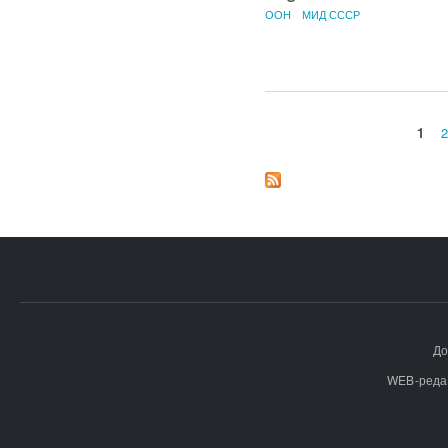
ООН
МИД СССР
1
2
Страницы
До
WEB-реда