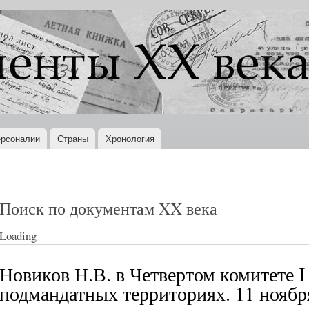
Перейти к
основному
содержанию
рсоналии
Страны
Хронология
Поиск по документам XX века
Loading
Новиков Н.В. в Четвертом комитете 
подмандатных территориях. 11 ноября