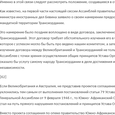
Именно в этой связи следует рассмотреть положение, создавшееся в
Как известно, на первой части настоящей сессии Ассамблей правитель
министра иностранных дел Бевина заявило о своем намерении предо
мандатной территории Трансиордании.
Это намерение было позднее воплощено в виде договора, заключенн
Трансиорданией. Этот договор требует обстоятельного изучения его
которое с успехом могло бы быть про ведено нашим комитетом, а зат
изучение договора между Великобританией и Трансиорданией не тол
Ассамблее с точки зрения осуществления общих принципов Устава Ор
оказало бы услугу самому народу Трансиордании в деле достижения 
независимости.
[62]
Если Великобритания и Австралия, не представив проектов соглашени
уклонились тем самым от выполнения постановлений статьи 79 Уста
Генеральной Ассамблеи от 9 февраля 1946 г., то Южно- Африканский 
стал на путь прямого нарушения постановлений и принципов Устава
Вместо проекта соглашения по опеке правительство Южно-Африканско