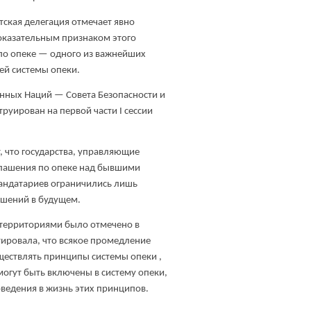
етская делегация отмечает явно
показательным признаком этого
 по опеке — одного из важнейших
ей системы опеки.
нных Наций — Совета Безопасности и
руирован на первой части I сессии
, что государства, управляющие
оглашения по опеке над бывшими
мандатариев ограничились лишь
ашений в будущем.
 территориями было отмечено в
тировала, что всякое промедление
ществлять принципы системы опеки ,
могут быть включены в систему опеки,
ведения в жизнь этих принципов.