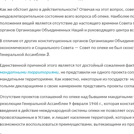
Как же обстоит дело в действительности? Отвечая на этот вопрос, сов
неудовлетворительное состояние всего вопроса об опеке. Наиболее 
положения вещей является отсутствие до настоящего времени Совета
органов Организации Объединенных Наций и руководящего центра вс
В отличие от других конституционных органов Организации Объедине
экономического и Социального Совета — Совет по опеке не был сконст
Генеральной Ассамблеи
3
.
Единственной причиной этого является тот достойный сожаления факт
мандатными территориями
, не представили ни одного проекта с
мандатными территориями. Как известно, некоторые из государств- 
голыми декларациями о своих намерениях представить проекты согл
Отсутствие проектов соглашений по опеке над бывшими мандатными
резолюции Генеральной Ассамблеи 9 февраля 1946 г., которая конста
введения в действие международной системы опеки не позволяет осу
провозглашенные в Уставе, и лишает население территорий, которые 
возможности воспользоваться преимуществами, вытекающими из про