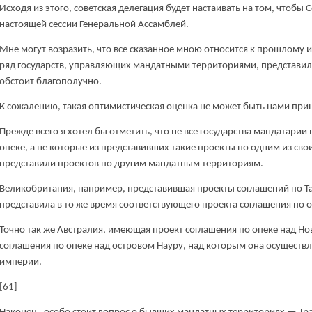
Исходя из этого, советская делегация будет настаивать на том, чтобы 
настоящей сессии Генеральной Ассамблей.
Мне могут возразить, что все сказанное мною относится к прошлому и
ряд государств, управляющих мандатными территориями, представил 
обстоит благополучно.
К сожалению, такая оптимистическая оценка не может быть нами пр
Прежде всего я хотел бы отметить, что не все государства мандатари
опеке, а не которые из представивших такие проекты по одним из св
представили проектов по другим мандатным территориям.
Великобритания, например, представившая проекты соглашений по Тан
представила в то же время соответствующего проекта соглашения по 
Точно так же Австралия, имеющая проект соглашения по опеке над Нов
соглашения по опеке над островом Науру, над которым она осуществл
империи.
[61]