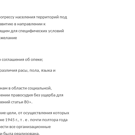
огрессу населения территорий под
азвитию в направлении к
дящим для специфических условий
 желание
 соглашения об опеке;
различия расы, пола, языка и
нам в области социальной,
лении правосудия без ущерба для
ений статьи 80».
ие цели, от осуществления которых
1945 г., т . е . почти полтора года
вести все организационные
ки была реализована.