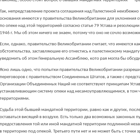
Наконец , особо стоит вопрос о бывших мандатных территориях — Т
Так, непредставление проекта соглашения над Палестиной неизбежно 
основания имеются у правительства Великобритании для уклонения о
по опеке над этой территорией согласно статье 79 Устава и резолюци
1946 г. Мы об этом ничего не знаем, потому что оно не сочло возможн
Если, однако, правительство Великобритании считает, что имеются ка
обстоятельства, заставляюшие его отнестись к палестинскому мандату
уведомить об этом Генеральную Ассамблею, кото рая могла бы обсу
Ясно лишь одно, что попытки правительства Великобритании разреши
переговоров с правительством Соединенных Штатов, а также с предс
Организации Объединенных Наций не соответствуют принципам Уста
устанавливающим систему опеки над несамоуправляющимися, в том
территориями.
Судьба этой бывшей мандатной территории, равно как и других, посл
оставаться висящей в воздухе. Есть только два возможных законных п
предоставления той или иной мандатной территории подлинной неза
в территорию под опекой. Третьего пути нет и не может быть с точки 