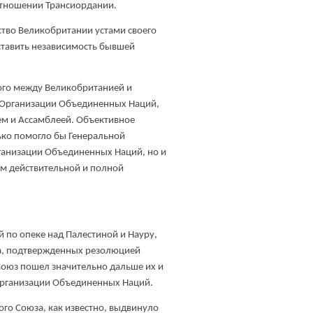
 отношении Трансиордании.
ство Великобритании устами своего
ставить независимость бывшей
ого между Великобританией и
 в Организации Объединенных Наций,
ем и Ассамблеей. Объективное
ько помогло бы Генеральной
ганизации Объединенных Наций, но и
им действительной и полной
й по опеке над Палестиной и Науру,
ва, подтвержденных резолюцией
Союз пошел значительно дальше их и
 Организации Объединенных Наций.
го Союза, как известно, выдвинуло