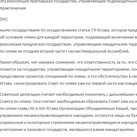
Эта резолюция приглашала государства, управляющие подмандатным
практические
[60]
ными государствами по осуществлению статьи 79 Устава, которая пр
об условиях опеки для каждой территории, подлежащей включению в
резолюция предлагала государствам, управляющим мандатными терр
по опеке не позднее второй части I сессии Генеральной Ассамблей.
Таким образом, нет никаких сомнений, что ответственность за то, что С
ложится на государства, управляющие мандатными территориями, по
представили проектов соглашений по опеке, а это обстоятельство в с
Уставу, сконструировать Совет по опеке уже на первой части настояще
Советская делегация считает необходимым покончить с дальнейшим з
Совета по опеке. Она считает необходимым образовать Совет уже на н
по опеке главы XII и XIII Устава Организации Объединенных Наций,
управления несамоуправляющимися народами, останутся лишь на бум
социальные и культурные стремления несамоуправляющихся народов
усмотрение и произвол государств, являвшихся ранее мандатариями.