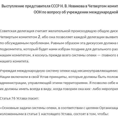
Выступление представителя СССР Н. В. Новикова в Четвертом комит
ООН по вопросу об учреждении международной
Советская делегация считает желательной происходящую общую диск
Четвертым комитетом
2
, ибо она позволяет каждой делегации выяви
по обсуждаемым проблемам. Равным образом эта дискуссия должна 
подкомитета, который будет нами избран позднее для детального ра
нашим комитетом, я коснусь прежде всего системы опеки — главного в
нашего комитета.
Учреждая международную систему опеки над несамоуправляющимис
Нации включили в свой Устав принципы, которые должны быть полож
администрации, управляющей этими территориями. Я позволю себе н
их должны иметь всегда в виду, когда говорим ока ких- либо мероприя
Статья 76 Устава гласит:
«Основные задачи системы опеки, в соответствии с целями Организа
изложенными в статье 1 настоящего Устава, состоят в том, чтобы: