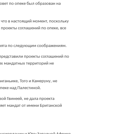
Совет по опеке был образован на
 что в настоящий момент, поскольку
проекты соглашений по опеке, все
инята по следующим соображениям.
и представили проекты соглашений по
оих мандатных территорий не
ганьике, Того и Камеруну, не
опеке над Палестиной.
ой Гвинеей, не дала проекта
яет мандат от имени Британской