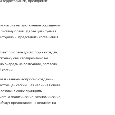
и территориями, предпринять
едусматривает заключение соглашения
 систему опеки. Далее цитируемая
иториями, представить соглашения
овет по опеке до сих пор не создан,
скольку они своевременно не
вою очередь не позволило, согласно
й сессии.
атягиванием вопроса о создании
астоящей сессии. Без наличия Совета
 провозглашающие принципы
аге, а политические, экономические,
 будут предоставлены целиком на