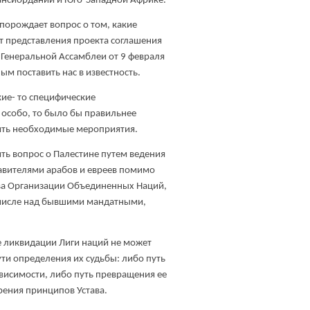
рансиордании и Юго-Западной Африке.
порождает вопрос о том, какие
т представления проекта соглашения
и Генеральной Ассамблеи от 9 февраля
ым поставить нас в известность.
кие- то специфические
 особо, то было бы правильнее
дить необходимые мероприятия.
ть вопрос о Палестине путем ведения
тавителями арабов и евреев помимо
ва Организации Объединенных Наций,
 числе над бывшими мандатными,
е ликвидации Лиги наций не может
ути определения их судьбы: либо путь
висимости, либо путь превращения ее
зрения принципов Устава.