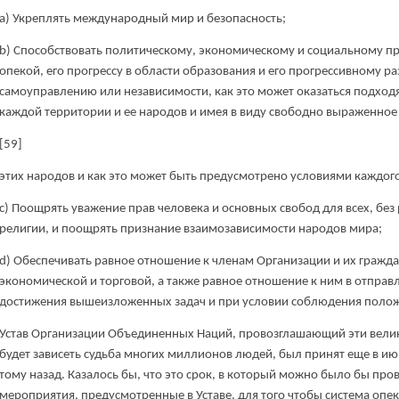
а) Укреплять международный мир и безопасность;
b) Способствовать политическому, экономическому и социальному пр
опекой, его прогрессу в области образования и его прогрессивному р
самоуправлению или независимости, как это может оказаться подхо
каждой территории и ее народов и имея в виду свободно выраженное
[59]
этих народов и как это может быть предусмотрено условиями каждого
c) Поощрять уважение прав человека и основных свобод для всех, без 
религии, и поощрять признание взаимозависимости народов мира;
d) Обеспечивать равное отношение к членам Организации и их гражда
экономической и торговой, а также равное отношение к ним в отправ
достижения вышеизложенных задач и при условии соблюдения полож
Устав Организации Объединенных Наций, провозглашающий эти велик
будет зависеть судьба многих миллионов людей, был принят еще в июне 
тому назад. Казалось бы, что это срок, в который можно было бы про
мероприятия, предусмотренные в Уставе, для того чтобы система опе