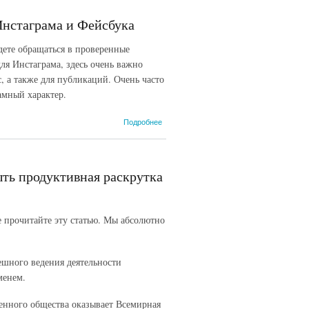
продвижение
Инстаграма и Фейсбука
дете обращаться в проверенные
ля Инстаграма, здесь очень важно
, а также для публикаций. Очень часто
амный характер.
о Видео
Подробнее
продакшн
предлагает
вам
создать
ть продуктивная раскрутка
видео для
Инстаграма
и Фейсбука
е прочитайте эту статью. Мы абсолютно
ешного ведения деятельности
менем.
менного общества оказывает Всемирная