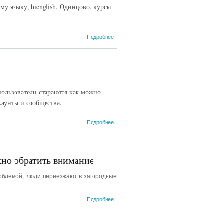
му языку, hienglish, Одинцово, курсы
о Английский
Подробнее
язык
самостоятельно:
можно ли
избежать
ошибок?
 пользователи стараются как можно
каунты и сообщества.
о Как
Подробнее
добиться
популярности
в телеграм?
жно обратить внимание
проблемой, люди переезжают в загородные
о
Подробнее
Каркасный
дом.