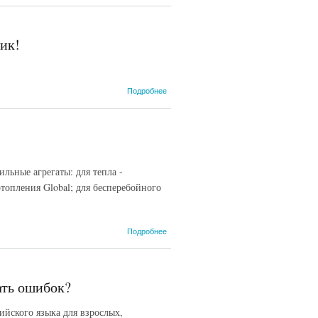
приход
Антихриста?
ик!
о
Подробнее
Женская
кофточка
- лучший
выбор на
любой
праздник!
льные агрегаты: для тепла -
топления Global; для бесперебойного
о
Подробнее
Тепло
и
свет
в
ать ошибок?
доме
ийского языка для взрослых,