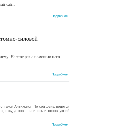
ый сайт.
о
Подробнее
Специалисты
нашей
студии
знают, какой
атомно-силовой
должна быть
продуктивная
раскрутка
сайта
лему. На этот раз с помощью него
о Анализ
Подробнее
свойств
бактерий-
пробиотиков
с помощью
атомно-
силовой
о такой Антихрист. По сей день, ведётся
микроскопии
т, откуда она появилось и основную её
о С чем
Подробнее
связан