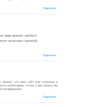
о О
Подробнее
творчестве
Виктора
Васнецова
ые люди решают заняться
вует несколько стратегий,
о Правила
Подробнее
инвестирования:
какие акции
выбрать
 бывает, что ваш сайт или страница в
росто необходимо, чтобы о вас узнало как
об продвижения.
о SEO-
Подробнее
сервис
Профи-