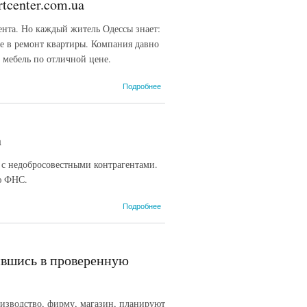
tcenter.com.ua
нта. Но каждый житель Одессы знает:
е в ремонт квартиры. Компания давно
 мебель по отличной цене.
о В Одессе шкафы
Подробнее
купе заказывают у
мастеров
komfortcenter.com.ua
а
 с недобросовестными контрагентами.
ю ФНС.
о Должная
Подробнее
осмотрительность
при выборе
контрагента
тившись в проверенную
оизводство, фирму, магазин, планируют