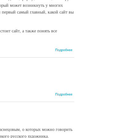
торый может возникнуть у многих
и первый самый главный, какой сайт вы
стоит сайт, а также понять все
о Сколько
Подробнее
стоит сайт,
узнайте в
данной
статье,
обратившись
в
проверенную
компанию
о
Подробнее
Купить
лендинг
от 200
рублей
аснецовым, о которых можно говорить
икого русского художника.