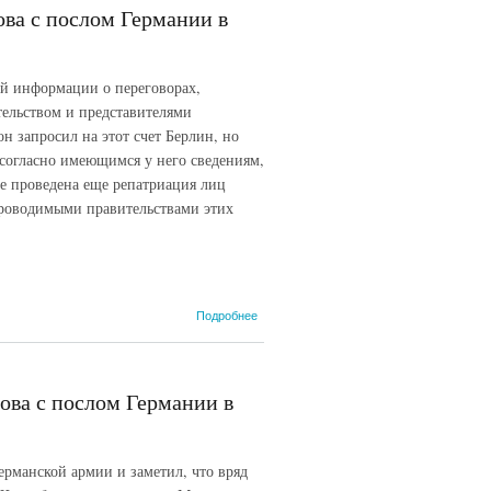
31 октября
ва с послом Германии в
1940 г.
ий информации о переговорах,
тельством и представителями
н запросил на этот счет Берлин, но
 согласно имеющимся у него сведениям,
не проведена еще репатриация лиц
проводимыми правительствами этих
о Беседа
Подробнее
наркома
иностранных
дел СССР
В.М.Молотова с
ова с послом Германии в
послом
Германии в
СССР
Ф.Шуленбургом.
ерманской армии и заметил, что вряд
29 июля 1940 г.