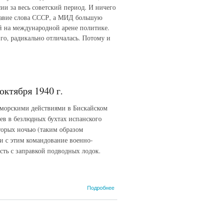
и за весь советский период. И ничего
аглавие слова СССР, а МИД большую
ой на международной арене политике.
-го, радикально отличалась. Потому и
ктября 1940 г.
-морскими действиями в Бискайском
ев в безлюдных бухтах испанского
торых ночью (таким образом
зи с этим командование военно-
сть с заправкой подводных лодок.
о Нота
Подробнее
Министерства
иностранных
дел Германии.