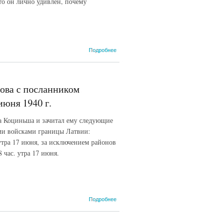
16 июня
что он лично удивлен, почему
1940 г.
о Запись
Подробнее
беседы
наркома
иностранных
дел СССР
ова с посланником
В.М.
Молотова с
юня 1940 г.
посланником
Эстонии в
ка Коциньша и зачитал ему следующие
СССР А.
ими войсками границы Латвии:
Реем. 16
июня 1940 г.
утра 17 июня, за исключением районов
 час. утра 17 июня.
о Беседа
Подробнее
наркома
иностранных