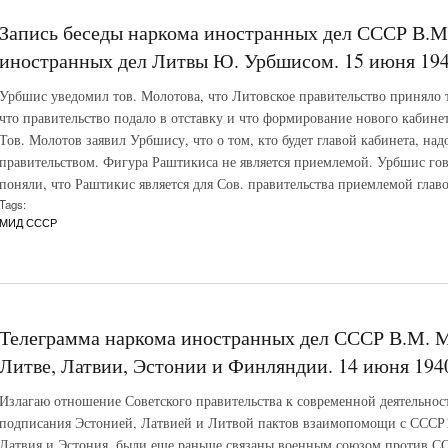
Запись беседы наркома иностранных дел СССР В.М
иностранных дел Литвы Ю. Урбшисом. 15 июня 194
Урбшис уведомил тов. Молотова, что Литовское правительство приняло т
что правительство подало в отставку и что формирование нового кабине
Тов. Молотов заявил Урбшису, что о том, кто будет главой кабинета, над
правительством. Фигура Раштикиса не является приемлемой. Урбшис гов
поняли, что Раштикис является для Сов. правительства приемлемой главо
Tags:
МИД СССР
Телеграмма наркома иностранных дел СССР В.М. 
Литве, Латвии, Эстонии и Финляндии. 14 июня 1940
Излагаю отношение Советского правительства к современной деятельнос
подписания Эстонией, Латвией и Литвой пактов взаимопомощи с СССР1 
Латвия и Эстония, были еще раньше связаны военным союзом против ССС