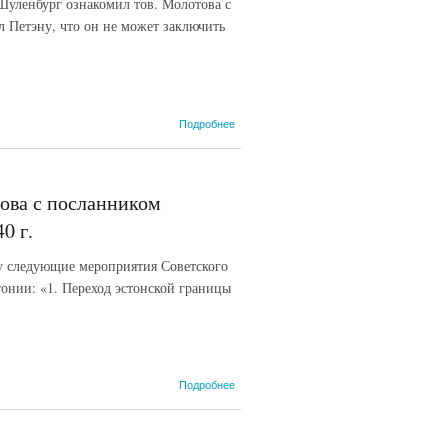
Шуленбург ознакомил тов. Молотова с
л Петэну, что он не может заключить
о Беседа
Подробнее
наркома
иностранных
дел СССР
В.М.
ова с посланником
Молотова с
послом
0 г.
Германии в
СССР Ф.
му следующие мероприятия Советского
Шуленбургом.
онии: «1. Переход эстонской границы
17 июня 1940
г.
о Беседа
Подробнее
наркома
иностранных
дел СССР