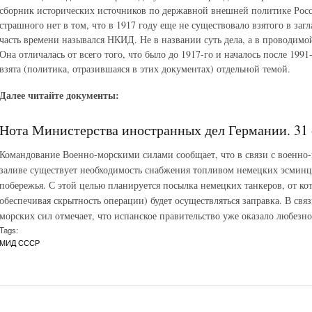
сборник исторических источников по державной внешней политике Росси
страшного нет в том, что в 1917 году еще не существовало взятого в з
часть времени назывался НКИД. Не в названии суть дела, а в проводим
Она отличалась от всего того, что было до 1917-го и началось после 1991
взята (политика, отразившаяся в этих документах) отдельной темой.
Далее читайте документы:
Нота Министерства иностранных дел Германии. 31 о
Командование Военно-морскими силами сообщает, что в связи с военно
заливе существует необходимость снабжения топливом немецких эсминц
побережья. С этой целью планируется посылка немецких танкеров, от ко
обеспечивая скрытность операции) будет осуществляться заправка. В свя
морских сил отмечает, что испанское правительство уже оказало любезно
Tags:
МИД СССР