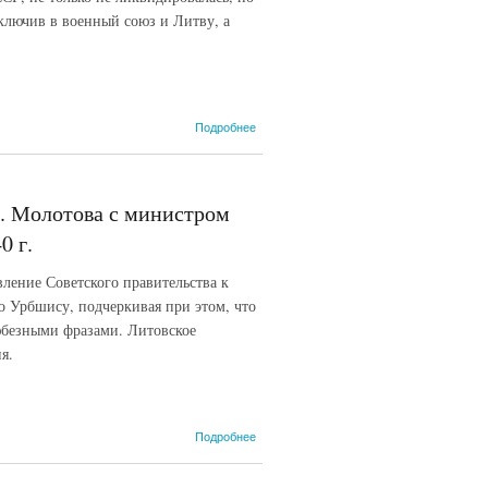
15 июня
ключив в военный союз и Литву, а
1940 г.
о
Подробнее
Телеграмма
наркома
иностранных
дел СССР
. Молотова с министром
В.М.
Молотова
0 г.
полпредам
СССР в
вление Советского правительства к
Литве,
го Урбшису, подчеркивая при этом, что
Латвии,
Эстонии и
любезными фразами. Литовское
Финляндии.
я.
14 июня
1940 г.
о Запись
Подробнее
беседы
наркома