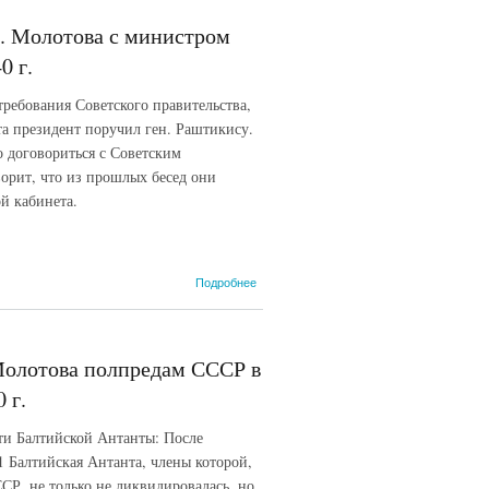
дел СССР
В.М.
. Молотова с министром
Молотова с
посланником
0 г.
Латвийской
Республики в
ребования Советского правительства,
СССР Ф.
та президент поручил ген. Раштикису.
Коциньшем.
16 июня
о договориться с Советским
1940 г.
орит, что из прошлых бесед они
й кабинета.
о Запись
Подробнее
беседы
наркома
иностранных
дел СССР
Молотова полпредам СССР в
В.М.
Молотова с
 г.
министром
иностранных
ти Балтийской Антанты: После
дел Литвы
Балтийская Антанта, члены которой,
Ю.
Урбшисом.
Р, не только не ликвидировалась, но