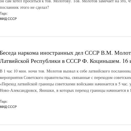
он сам хотел проситься к тов. Молотову. Тов. Молотов замечает на это, 
посланник этого не сделал?
Tags:
МИД СССР
Беседа наркома иностранных дел СССР В.М. Молот
Латвийской Республики в СССР Ф. Коциньшем. 16 и
В 1 час 10 мин. ночи тов. Молотов вызвал к себе латвийского посланни
мероприятия Советского правительства, связанные с переходом советск
«Переход латвийской границы советскими войсками начинается в 5 час. 
Ново-Александровск, Янишки, в которых переход границы начинается в 8
Tags:
МИД СССР