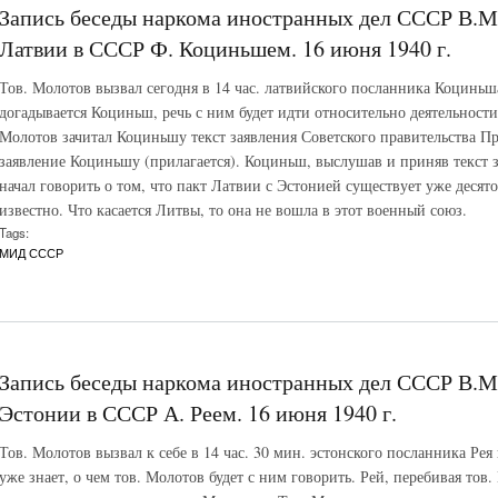
Запись беседы наркома иностранных дел СССР В.М
Латвии в СССР Ф. Коциньшем. 16 июня 1940 г.
Тов. Молотов вызвал сегодня в 14 час. латвийского посланника Коциньша 
догадывается Коциньш, речь с ним будет идти относительно деятельности
Молотов зачитал Коциньшу текст заявления Советского правительства Пр
заявление Коциньшу (прилагается). Коциньш, выслушав и приняв текст з
начал говорить о том, что пакт Латвии с Эстонией существует уже десято
известно. Что касается Литвы, то она не вошла в этот военный союз.
Tags:
МИД СССР
Запись беседы наркома иностранных дел СССР В.М
Эстонии в СССР А. Реем. 16 июня 1940 г.
Тов. Молотов вызвал к себе в 14 час. 30 мин. эстонского посланника Рея
уже знает, о чем тов. Молотов будет с ним говорить. Рей, перебивая тов. 