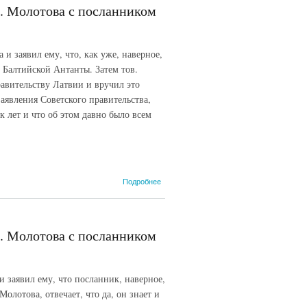
В.М.
. Молотова с посланником
Молотова с
посланником
Эстонской
Республики в
и заявил ему, что, как уже, наверное,
СССР А.
 Балтийской Антанты. Затем тов.
Реем. 16
июня 1940 г.
авительству Латвии и вручил это
аявления Советского правительства,
к лет и что об этом давно было всем
о Запись
Подробнее
беседы
наркома
иностранных
дел СССР
. Молотова с посланником
В.М.
Молотова с
посланником
Латвии в
 и заявил ему, что посланник, наверное,
СССР Ф.
Молотова, отвечает, что да, он знает и
Коциньшем.