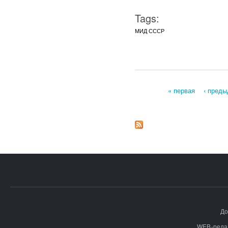
Tags:
МИД СССР
« первая
‹ пред
Страницы
До
WEB-реда