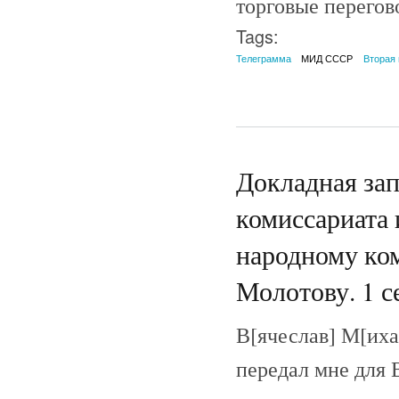
торговые перегово
Tags:
Телеграмма
МИД СССР
Вторая
Докладная за
комиссариата
народному ко
Молотову. 1 с
В[ячеслав] М[иха
передал мне для 