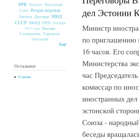
ВРК
Верховный
Вермахт
дел Эстонии К
Вторая мировая
Совет
МИД
Договор
Дневник
СССР
ОУН
НКВД
Октябрь
Министр иностра
Письмо
1917 года
Соглашение
Терроризм
по приглашению п
Эмиграция
Ещё
16 часов. Его со
Министерства эко
Остальное
час Председател
Статьи
комиссар по ино
иностранных дел 
эстонской сторон
Союза - народный
беседы вращалась