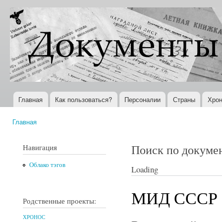
Пер
ос
Документы
Всемирная
со
XX века
история в
Интернете
Главная
Как пользоваться?
Персоналии
Страны
Хрон
Главное меню
Главная
Вы здесь
Поиск по докуме
Навигация
Облако тэгов
Loading
МИД СССР
Родственные проекты:
ХРОНОС