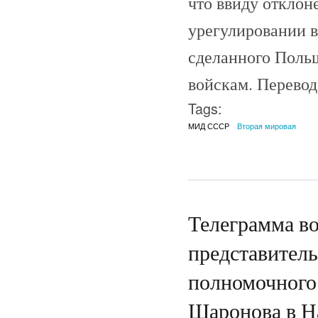
что ввиду откло
урегулировании в
сделанного Польш
войскам. Перевод
Tags:
МИД СССР
Вторая мировая
Телеграмма в
представитель
полномочного
Шаронова в Н