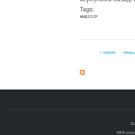
Tags:
МИД СССР
« первая
‹ пред
Страницы
До
WEB-реда