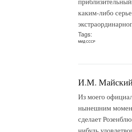
приблизительный 
каким-либо серье
экстраординарног
Tags:
МИД СССР
И.М. Майский 
Из моего официал
нынешним момент
сделает Розенблю
нибудь удовлетво