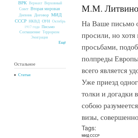
ВРК
Верховный
Вермахт
М.М. Литвинов
Вторая мировая
Совет
МИД
Договор
Дневник
СССР
ОУН
НКВД
На Ваше письмо о
Октябрь
Письмо
1917 года
Соглашение
Терроризм
просили, но хотя
Эмиграция
Ещё
просьбами, подо
полпреды Европы
Остальное
всего является у
Статьи
Уже приезд одног
толки и догадки 
собою разумеется
визы, совершенн
Tags:
МИД СССР