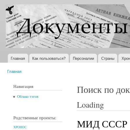
Пер
ос
Документы
Всемирная
со
XX века
история в
Интернете
Главная
Как пользоваться?
Персоналии
Страны
Хрон
Главное меню
Главная
Вы здесь
Навигация
Поиск по до
Облако тэгов
Loading
Родственные проекты:
МИД СССР
ХРОНОС