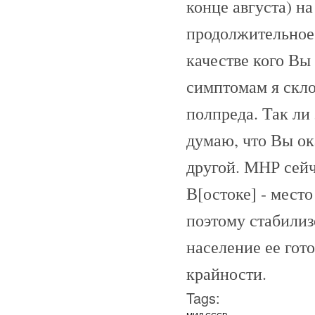
конце августа) на
продолжительное 
качестве кого Вы
симптомам я скло
полпреда. Так ли 
думаю, что Вы ок
другой. МНР сейч
В[остоке] - мест
поэтому стабили
население ее гот
крайности.
Tags:
МИД СССР