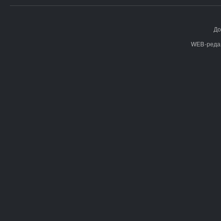
До
WEB-реда