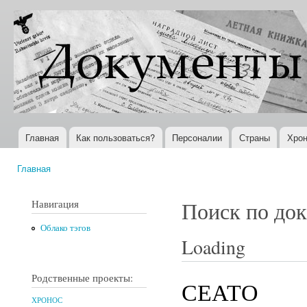
Пер
ос
Документы
Всемирная
со
XX века
история в
Интернете
Главная
Как пользоваться?
Персоналии
Страны
Хрон
Главное меню
Главная
Вы здесь
Навигация
Поиск по до
Облако тэгов
Loading
Родственные проекты:
СЕАТО
ХРОНОС