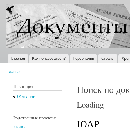
Пер
ос
Документы
Всемирная
со
XX века
история в
Интернете
Главная
Как пользоваться?
Персоналии
Страны
Хрон
Главное меню
Главная
Вы здесь
Навигация
Поиск по до
Облако тэгов
Loading
Родственные проекты:
ЮАР
ХРОНОС