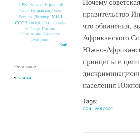
Почему советска
ВРК
Верховный
Вермахт
Вторая мировая
Совет
правительство Ин
МИД
Договор
Дневник
СССР
ОУН
НКВД
что обвинения, 
Октябрь
Письмо
1917 года
Соглашение
Терроризм
Африканского Со
Эмиграция
Ещё
Южно-Африканско
принципы и цели
Остальное
дискриминационн
Статьи
населения Южной
Tags:
ООН
МИД СССР