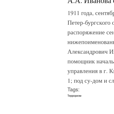
А.А. Иванова 
1911 года, сентяб
Петер-бургского 
распоряжение сен
нижепоименованн
Александрович Ив
помощник началь
управления в г. К
1; под су-дом и с
Tags:
Терроризм