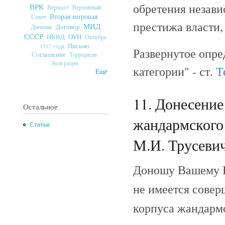
обретения незави
ВРК
Верховный
Вермахт
Вторая мировая
Совет
престижа власти,
МИД
Договор
Дневник
СССР
ОУН
НКВД
Октябрь
Письмо
1917 года
Развернутое опре
Соглашение
Терроризм
Эмиграция
категории" - ст.
Т
Ещё
11. Донесение
Остальное
жандармского
Статьи
М.И. Трусевич
Доношу Вашему П
не имеется совер
корпуса жандармо