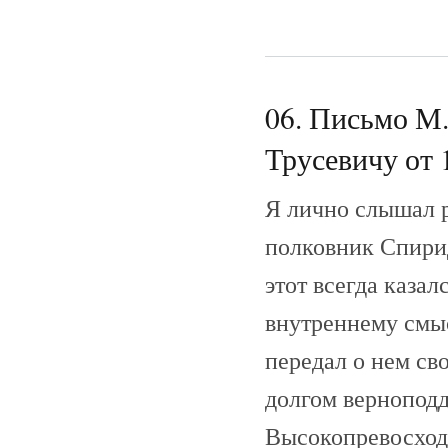
06. Письмо М.
Трусевичу от 
Я лично слышал р
полковник Спири
этот всегда каза
внутреннему смыс
передал о нем св
долгом вернопод
Высокопревосходи