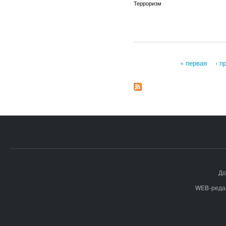
Терроризм
« первая
‹ 
Страницы
До
WEB-реда