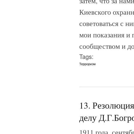
затем, что за нам
Киевского охранно
советоваться с н
мои показания и 
сообществом и до
Tags:
Терроризм
13. Резолюция
делу Д.Г.Богро
1911 года, сентя