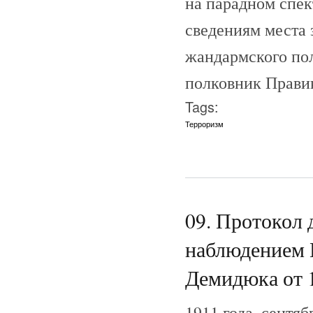
на парадном спек
сведениям места 
жандармского пол
полковник Правико
Tags:
Терроризм
09. Протокол
наблюдением К
Демидюка от 1
1911 года, сентяб