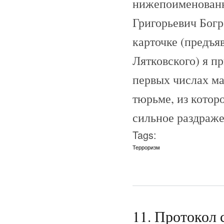
нижепоименованн
Григорьевич Богр
карточке (предъя
Лятковского) я п
первых числах ма
тюрьме, из котор
сильное раздраже
Tags:
Терроризм
11. Протокол 