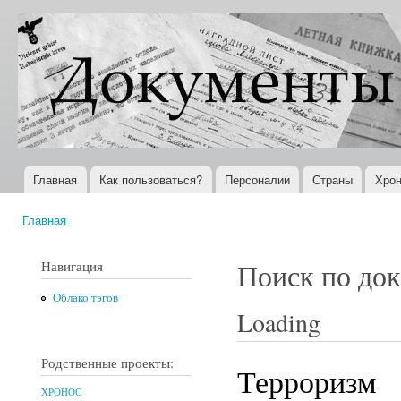
Пер
ос
Документы
Всемирная
со
XX века
история в
Интернете
Главная
Как пользоваться?
Персоналии
Страны
Хрон
Главное меню
Главная
Вы здесь
Навигация
Поиск по до
Облако тэгов
Loading
Родственные проекты:
Терроризм
ХРОНОС