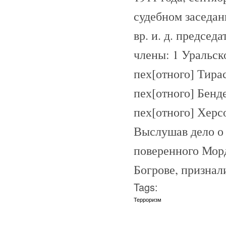
судебном заседа
вр. и. д. председ
члены: 1 Уральск
пех[отного] Тира
пех[отного] Бенд
пех[отного] Херс
Выслушав дело о
поверенного Мор
Богрове, признал
Tags:
Терроризм