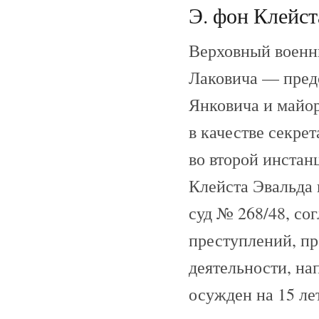
Э. фон Клейста
Верховный военны
Лаковича — пред
Янковича и майор
в качестве секре
во второй инста
Клейста Эвальда 
суд № 268/48, со
преступлений, пр
деятельности, на
осужден на 15 ле