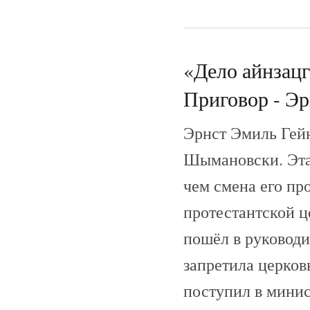
«Дело айнзац
Приговор - Эр
Эрнст Эмиль Гей
Шымановски. Эта
чем смена его пр
протестантской ц
пошёл в руководи
запретила церковь
поступил в минис