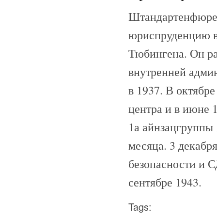
Штандартенфюрер
юриспруденцию в
Тюбингена. Он ра
внутренней адми
в 1937. В октябр
центра и в июне 
1а айнзацгруппы 
месяца. 3 декабр
безопасности и С
сентябре 1943.
Tags: