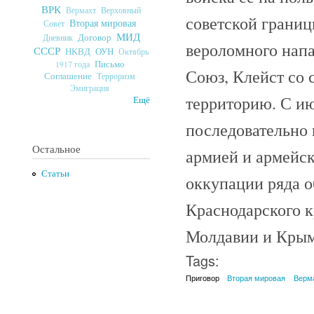
ВРК
Верховный
Вермахт
советской границы
Вторая мировая
Совет
МИД
Договор
Дневник
вероломного нап
СССР
ОУН
НКВД
Октябрь
Письмо
1917 года
Союз, Клейст со 
Соглашение
Терроризм
Эмиграция
территорию. С ию
Ещё
последовательно 
Остальное
армией и армейск
Статьи
оккупации ряда о
Краснодарского 
Молдавии и Крым
Tags:
Приговор
Вторая мировая
Верм