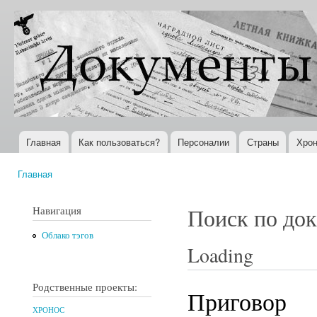
Пер
ос
Документы
Всемирная
со
XX века
история в
Интернете
Главная
Как пользоваться?
Персоналии
Страны
Хрон
Главное меню
Главная
Вы здесь
Навигация
Поиск по до
Облако тэгов
Loading
Родственные проекты:
Приговор
ХРОНОС