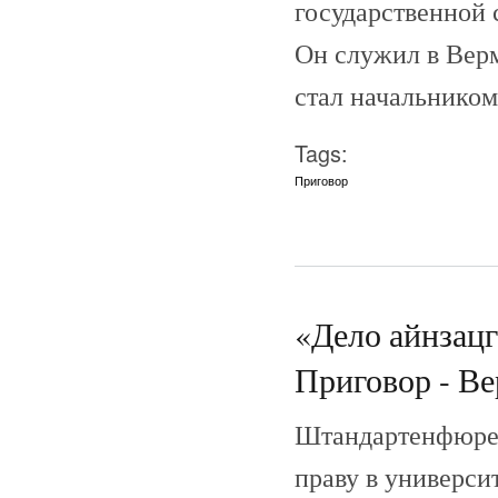
государственной 
Он служил в Верма
стал начальником
Tags:
Приговор
«Дело айнзац
Приговор - Вер
Штандартенфюрер
праву в универси