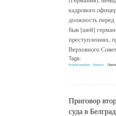
(Германия), немц
кадрового офицер
должность перед 
быв [шей] герман
преступлениях, п
Верховного Совет
Tags:
Вторая мировая
Вермахт
Приго
Приговор вто
суда в Белгра