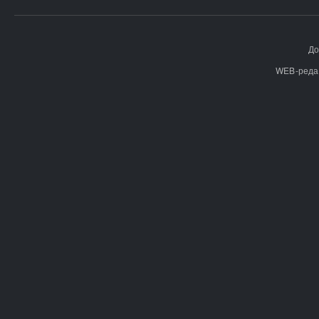
До
WEB-реда