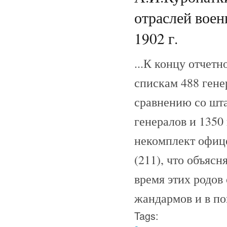
отраслей воен
1902 г.
...К концу отчетн
спискам 488 гене
сравнению со шта
генералов и 1350
некомплект офице
(211), что объяс
время этих родов
жандармов и в п
Tags: