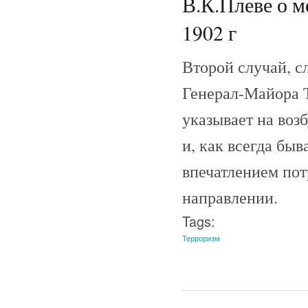
В.К.Плеве о м
1902 г
Второй случай, с
Генерал-Майора Т
указывает на воз
и, как всегда бы
впечатлением по
направлении.
Tags:
Терроризм