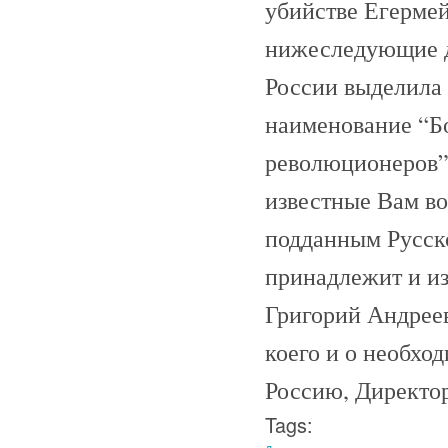
убийстве Егерме
нижеследующие д
России выделила
наименование “Бо
революционеров”
известные Вам во
подданным Русско
принадлежит и и
Григорий Андрее
коего и о необхо
Россию, Директор
Tags: