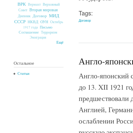
ВРК
Верховный
Вермахт
Вторая мировая
Совет
Tags:
МИД
Договор
Дневник
Договор
СССР
ОУН
НКВД
Октябрь
Письмо
1917 года
Соглашение
Терроризм
Эмиграция
Ещё
Англо-японски
Остальное
Англо-японский с
Статьи
до 13. XII 1921 
предшествовали 
Англией, Германи
ослаблении Росси
русскую экспанс