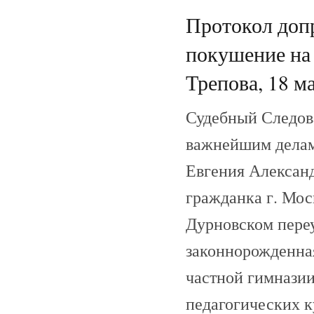
Протокол доп
покушение на
Трепова, 18 ма
Судебный Следов
важнейшим делам
Евгения Александ
гражданка г. Моск
Дурновском переул
законнорожденная
частной гимназии
педагогических к