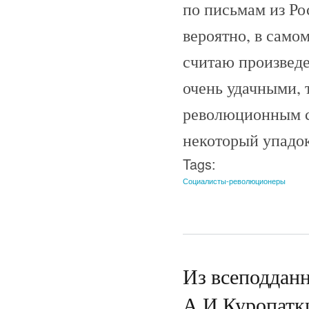
по письмам из Ро
вероятно, в само
считаю произведе
очень удачными, 
революционным с
некоторый упадок
Tags:
Социалисты-революционеры
Из всеподдан
А.И.Куропатки