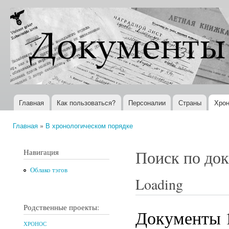
Пер
ос
Документы
Всемирная
со
XX века
история в
Интернете
Главная
Как пользоваться?
Персоналии
Страны
Хрон
Главное меню
Главная
»
В хронологическом порядке
Вы здесь
Навигация
Поиск по до
Облако тэгов
Loading
Родственные проекты:
Документы 1
ХРОНОС