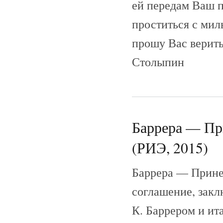
ей передам Ваш п
проститься с ми
прошу Вас верить
Столыпин
Баррера — При
(РИЭ, 2015)
Баррера — Принет
соглашение, зак
К. Баррером и и