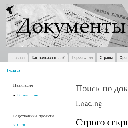
Пер
ос
Документы
Всемирная
со
XX века
история в
Интернете
Главная
Как пользоваться?
Персоналии
Страны
Хрон
Главное меню
Главная
Вы здесь
Навигация
Поиск по до
Облако тэгов
Loading
Родственные проекты:
Строго секр
ХРОНОС