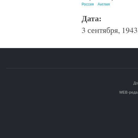
Россия
Англия
Дата:
3 сентября, 1943
До
WEB-реда