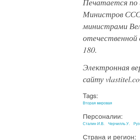
Печатается по 
Министров ССС
министрами Вел
отечественной в
180.
Электронная вер
сайту vlastitel.c
Tags:
Вторая мировая
Персоналии:
Сталин И.В.
Черчилль У.
Руз
Страна и регион: