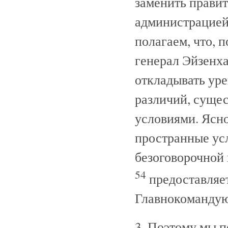
заменить правит
администрацией
полагаем, что, 
генерал Эйзенх
откладывать уре
различий, суще
условиями. Ясно
пространные усл
безоговорочной 
54
предоставляе
Главнокоманду
3. Поэтому мы п