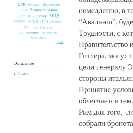
ВРК
Верховный
Вермахт
немедленно, в т
Вторая мировая
Совет
МИД
Договор
Дневник
“Аваланш”, буде
СССР
ОУН
НКВД
Октябрь
Письмо
1917 года
Трудности, с ко
Соглашение
Терроризм
Эмиграция
Правительство и
Ещё
Гитлера, могут 
Остальное
цели генералу Э
Статьи
стороны итальян
Принятие услов
облегчается те
Рим для того, ч
собрали бронета