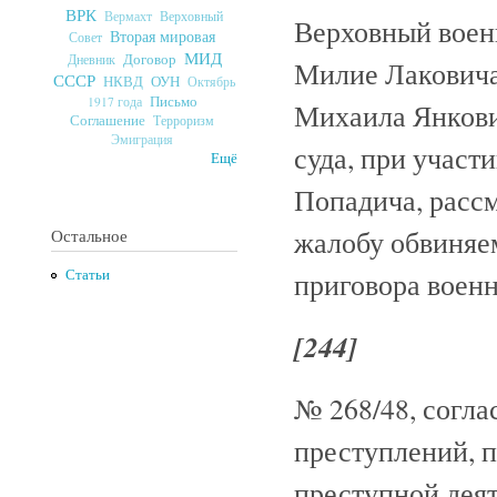
ВРК
Верховный
Вермахт
Верховный военн
Вторая мировая
Совет
МИД
Договор
Дневник
Милие Лаковича
СССР
ОУН
НКВД
Октябрь
Письмо
1917 года
Михаила Янкови
Соглашение
Терроризм
Эмиграция
суда, при участ
Ещё
Попадича, расс
жалобу обвиняе
Остальное
приговора военн
Статьи
[244]
№ 268/48, согла
преступлений, п
преступной деят