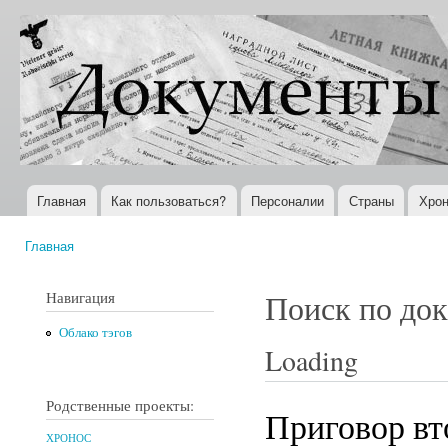
Пер
ос
Документы
Всемирная
со
XX века
история в
Интернете
Главная
Как пользоваться?
Персоналии
Страны
Хрон
Главное меню
Главная
Вы здесь
Навигация
Поиск по до
Облако тэгов
Loading
Родственные проекты:
Приговор вт
ХРОНОС