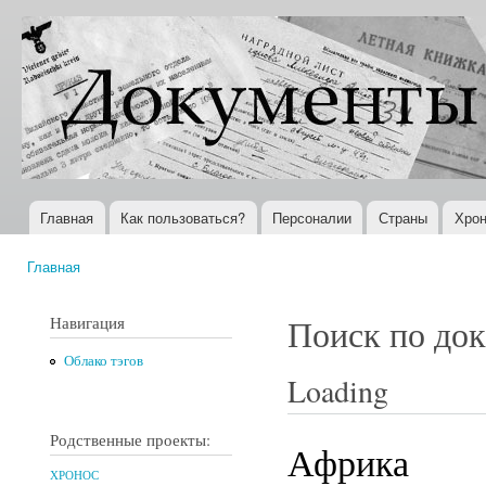
Пер
ос
Документы
Всемирная
со
XX века
история в
Интернете
Главная
Как пользоваться?
Персоналии
Страны
Хрон
Главное меню
Главная
Вы здесь
Навигация
Поиск по до
Облако тэгов
Loading
Родственные проекты:
Африка
ХРОНОС