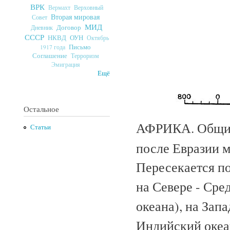
ВРК
Верховный
Вермахт
Вторая мировая
Совет
МИД
Договор
Дневник
СССР
ОУН
НКВД
Октябрь
Письмо
1917 года
Соглашение
Терроризм
Эмиграция
Ещё
Остальное
АФРИКА. Общие 
Статьи
после Евразии м
Пересекается п
на Севере - Сре
океана), на Запа
Индийский океан