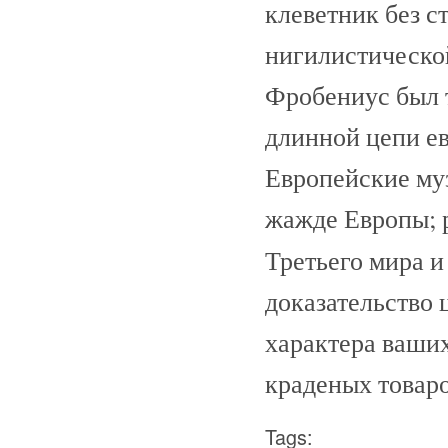
клеветник без с
нигилистическо
Фробениус был 
длинной цепи е
Европейские му
жажде Европы; 
Третьего мира 
доказательство 
характера ваши
краденых товаров
Tags: