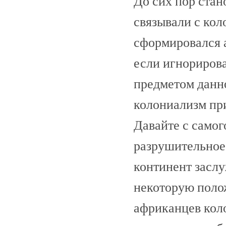
До сих пор ста
связывали с кол
сформировался 
если игнориров
предметом данно
колониализм пр
Давайте с самог
разрушительное
континент заслу
некоторую поло
африканцев кол