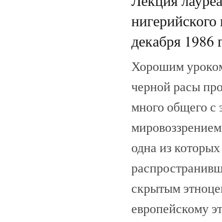
Лекция лауреа
нигерийского 
декабря 1986 г
Хорошим уроком
черной расы про
много общего с
мировоззрением
одна из которых
распространивш
скрытым этноцен
европейскому э