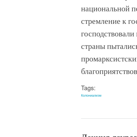
национальной по
стремление к го
господствовали 
страны пыталис
промарксистским
благоприятствов
Tags:
Колониализм