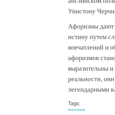
английском пол
Уинстону Черчи
Афоризмы дают 
истину путем сл
впечатлений и о
афоризмов стано
выразительны и 
реальности, они 
легендарными как
Tags:
Колониализм