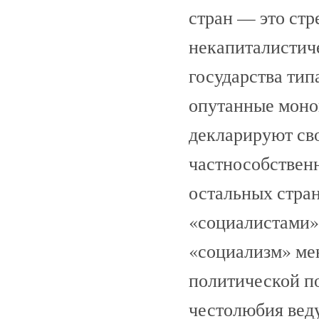
стран — это стр
некапиталистич
государства тип
опутанные моно
декларируют св
частнособствен
остальных стран
«социалистами»,
«социализм» мен
политической по
честолюбия веду