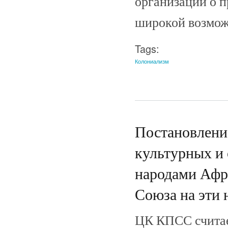
организаций о п
широкой возможн
Tags:
Колониализм
Постановлен
культурных и
народами Афр
Союза на эти 
ЦК КПСС считае