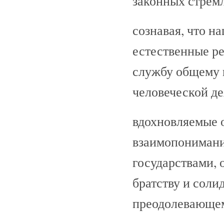
законных стрем
сознавая, что н
естественные ре
службу общему 
человеческой де
вдохновляемые 
взаимопонимани
государствами,
братству и соли
преодолевающем