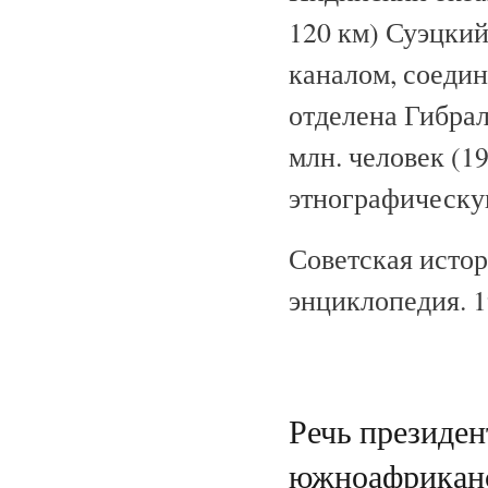
120 км) Суэцки
каналом, соеди
отделена Гибрал
млн. человек (1
этнографическую
Советская исто
энциклопедия. 
Речь президе
южноафриканс