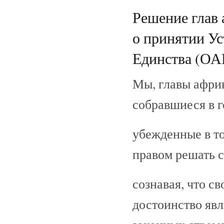
Решение глав 
о принятии У
Единства (ОАЕ
Мы, главы африк
собравшиеся в 
убежденные в т
правом решать с
сознавая, что св
достоинство яв