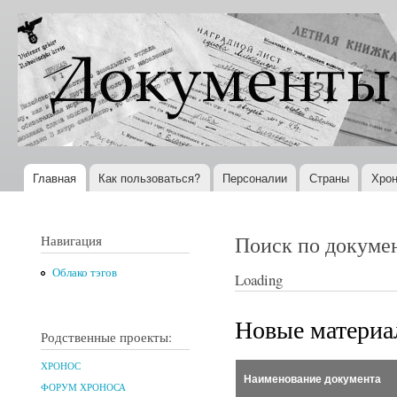
Пер
ос
Документы
Всемирная
со
XX века
история в
Интернете
Главная
Как пользоваться?
Персоналии
Страны
Хрон
Главное меню
Поиск по докуме
Навигация
Облако тэгов
Loading
Новые матери
Родственные проекты:
ХРОНОС
Наименование документа
ФОРУМ ХРОНОСА