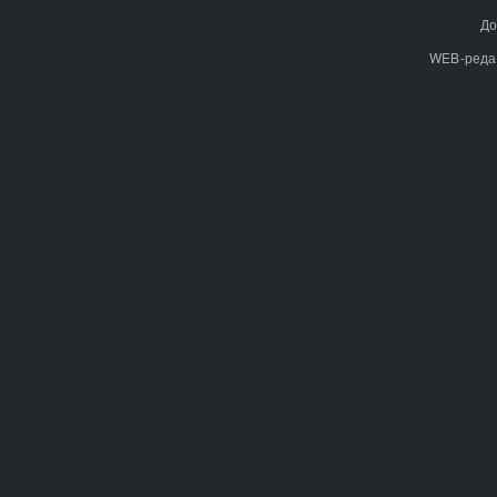
До
WEB-реда