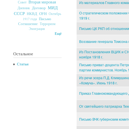
Вторая мировая
Совет
Из материалов Главного кома
МИД
Договор
Дневник
О стратегическом положении 
СССР
ОУН
НКВД
Октябрь
1919 г.
Письмо
1917 года
Соглашение
Терроризм
Письмо ЦК РКП об отношении к
Эмиграция
Ещё
Воззвание генерала Томсона к
Из Постановления ВЦИК и СН
Остальное
ноября 1918 г.
Статьи
Письмо приват-доцента Петро
партии коммунистов. Ноябрь 1
Из речи эсера П.Д. Климушин
«Комуча». Июнь 1918 г.
Приказ Главнокомандующего Д
От святейшего патриарха Тих
Письмо ВЧК губернским комите