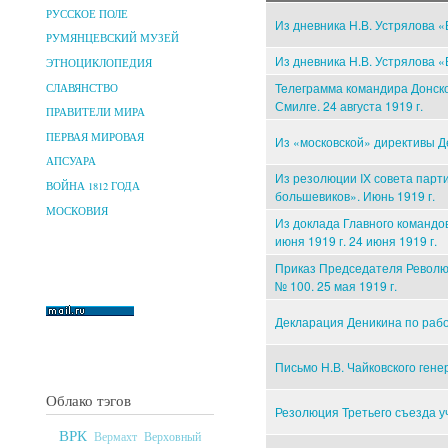
РУССКОЕ ПОЛЕ
Из дневника Н.В. Устрялова «
РУМЯНЦЕВСКИЙ МУЗЕЙ
Из дневника Н.В. Устрялова «
ЭТНОЦИКЛОПЕДИЯ
Телеграмма командира Донског
СЛАВЯНСТВО
Смилге. 24 августа 1919 г.
ПРАВИТЕЛИ МИРА
ПЕРВАЯ МИРОВАЯ
Из «московской» директивы Де
АПСУАРА
Из резолюции IX совета парт
ВОЙНА 1812 ГОДА
большевиков». Июнь 1919 г.
МОСКОВИЯ
Из доклада Главного командо
июня 1919 г. 24 июня 1919 г.
Приказ Председателя Револю
№ 100. 25 мая 1919 г.
Декларация Деникина по рабоч
Письмо Н.В. Чайковского генер
Облако тэгов
Резолюция Третьего съезда уч
ВРК
Верховный
Вермахт