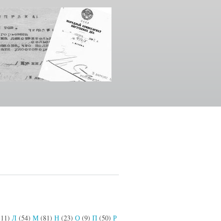
111)
Л
(54)
М
(81)
Н
(23)
О
(9)
П
(50)
Р