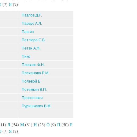
Ю
(7)
Я
(7)
Павлов Д.Г.
Парвус А.Л.
Пашич
Петлюра С.В.
Петэн А.Ф.
Пико
Плевако Ф.Н.
Плеханова Р.М.
Полевой Б.
Потемкин В.П.
Прокопович
Пуришкевич В.М.
111)
Л
(54)
М
(81)
Н
(23)
О
(9)
П
(50)
Р
Ю
(7)
Я
(7)