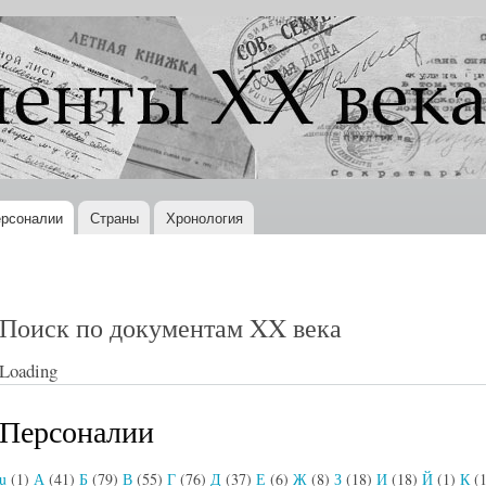
Перейти к
основному
содержанию
рсоналии
Страны
Хронология
Поиск по документам XX века
Loading
Персоналии
u
(1)
А
(41)
Б
(79)
В
(55)
Г
(76)
Д
(37)
Е
(6)
Ж
(8)
З
(18)
И
(18)
Й
(1)
К
(