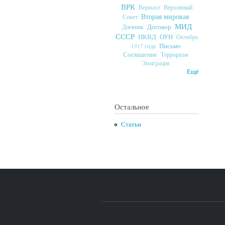
ВРК
Верховный
Вермахт
Вторая мировая
Совет
МИД
Договор
Дневник
СССР
ОУН
НКВД
Октябрь
Письмо
1917 года
Соглашение
Терроризм
Эмиграция
Ещё
Остальное
Статьи