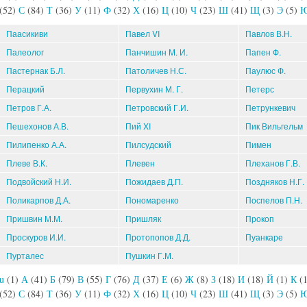
(52)
С
(84)
Т
(36)
У
(11)
Ф
(32)
Х
(16)
Ц
(10)
Ч
(23)
Ш
(41)
Щ
(3)
Э
(5)
Паасикиви
Павел VI
Павлов В.Н.
Палеолог
Панчишин М. И.
Папен Ф.
Пастернак Б.Л.
Патоличев Н.С.
Паулюс Ф.
Перацкий
Первухин М. Г.
Петерс
Петров Г.А.
Петровский Г.И.
Петрункевич
Пешехонов А.В.
Пий XI
Пик Вильгельм
Пилипенко А.А.
Пилсудский
Пимен
Плеве В.К.
Плевен
Плеханов Г.В.
Подвойский Н.И.
Пожидаев Д.П.
Поздняков Н.Г.
Поликарпов Д.А.
Пономаренко
Поспелов П.Н.
Пришвин М.М.
Пришляк
Прокоп
Проскуров И.И.
Протопопов Д.Д.
Пуанкаре
Пурталес
Пушкин Г.М.
u
(1)
А
(41)
Б
(79)
В
(55)
Г
(76)
Д
(37)
Е
(6)
Ж
(8)
З
(18)
И
(18)
Й
(1)
К
(
(52)
С
(84)
Т
(36)
У
(11)
Ф
(32)
Х
(16)
Ц
(10)
Ч
(23)
Ш
(41)
Щ
(3)
Э
(5)