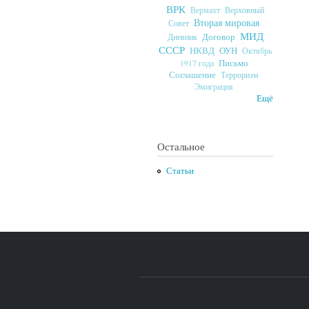
ВРК
Верховный
Вермахт
Вторая мировая
Совет
МИД
Договор
Дневник
СССР
ОУН
НКВД
Октябрь
Письмо
1917 года
Соглашение
Терроризм
Эмиграция
Ещё
Остальное
Статьи