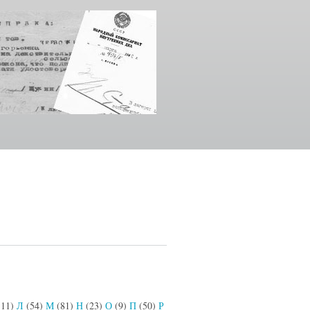
111)
Л
(54)
М
(81)
Н
(23)
О
(9)
П
(50)
Р