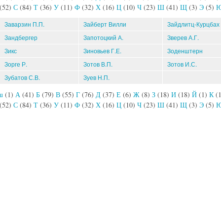
(52)
С
(84)
Т
(36)
У
(11)
Ф
(32)
Х
(16)
Ц
(10)
Ч
(23)
Ш
(41)
Щ
(3)
Э
(5)
Заварзин П.П.
Зайберт Вилли
Зайдлитц-Курцбах
Зандбергер
Запотоцкий А.
Зверев А.Г.
Зикс
Зиновьев Г.Е.
Зоденштерн
Зорге Р.
Зотов В.П.
Зотов И.С.
Зубатов С.В.
Зуев Н.П.
u
(1)
А
(41)
Б
(79)
В
(55)
Г
(76)
Д
(37)
Е
(6)
Ж
(8)
З
(18)
И
(18)
Й
(1)
К
(
(52)
С
(84)
Т
(36)
У
(11)
Ф
(32)
Х
(16)
Ц
(10)
Ч
(23)
Ш
(41)
Щ
(3)
Э
(5)