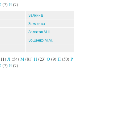
Ю
(7)
Я
(7)
Залкинд
Землячка
Золотов М.Н.
Зощенко М.М.
111)
Л
(54)
М
(81)
Н
(23)
О
(9)
П
(50)
Р
Ю
(7)
Я
(7)