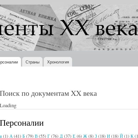
Перейти к
основному
содержанию
рсоналии
Страны
Хронология
Поиск по документам XX века
Loading
Персоналии
u
(1)
А
(41)
Б
(79)
В
(55)
Г
(76)
Д
(37)
Е
(6)
Ж
(8)
З
(18)
И
(18)
Й
(1)
К
(