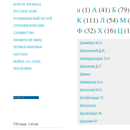
ФОРУМ ХРОНОСА
u
(1)
А
(41)
Б
(79
РУССКОЕ ПОЛЕ
К
(111)
Л
(54)
М
(
РУМЯНЦЕВСКИЙ МУЗЕЙ
ЭТНОЦИКЛОПЕДИЯ
Ф
(32)
Х
(16)
Ц
(1
СЛАВЯНСТВО
ПРАВИТЕЛИ МИРА
Шамберг М.А.
ПЕРВАЯ МИРОВАЯ
Шаховской Д.И.
АПСУАРА
Шеварднадзе Э.А.
ВОЙНА 1812 ГОДА
Шепилов Д.Т.
МОСКОВИЯ
Шикин
Шкварцев А.А.
Шолохов М.А.
Штейнгардт Л.
Штроугал
Шуленбург Ф.
Шухевич Р.
Облако тэгов