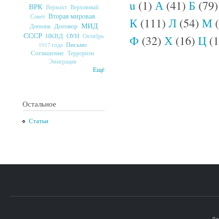
u
(1)
А
(41)
Б
(79
ВРК
Верховный
Вермахт
Вторая мировая
Совет
К
(111)
Л
(54)
М
(
МИД
Договор
Дневник
СССР
ОУН
НКВД
Октябрь
Ф
(32)
Х
(16)
Ц
(1
Письмо
1917 года
Соглашение
Терроризм
Эмиграция
Ещё
Остальное
Статьи
До