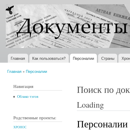
Пер
ос
Документы
Всемирная
со
XX века
история в
Интернете
Главная
Как пользоваться?
Персоналии
Страны
Хрон
Главное меню
Главная
»
Персоналии
Вы здесь
Навигация
Поиск по до
Облако тэгов
Loading
Родственные проекты:
Персоналии
ХРОНОС