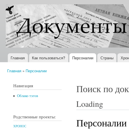
Пер
ос
Документы
Всемирная
со
XX века
история в
Интернете
Главная
Как пользоваться?
Персоналии
Страны
Хрон
Главное меню
Главная
»
Персоналии
Вы здесь
Навигация
Поиск по до
Облако тэгов
Loading
Родственные проекты:
Персоналии
ХРОНОС