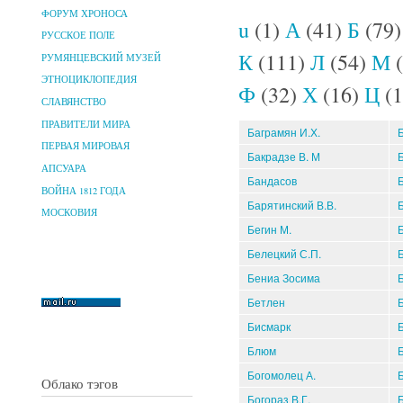
ФОРУМ ХРОНОСА
u
(1)
А
(41)
Б
(79
РУССКОЕ ПОЛЕ
К
(111)
Л
(54)
М
(
РУМЯНЦЕВСКИЙ МУЗЕЙ
ЭТНОЦИКЛОПЕДИЯ
Ф
(32)
Х
(16)
Ц
(1
СЛАВЯНСТВО
ПРАВИТЕЛИ МИРА
Баграмян И.Х.
ПЕРВАЯ МИРОВАЯ
Бакрадзе В. М
АПСУАРА
Бандасов
ВОЙНА 1812 ГОДА
Барятинский В.В.
МОСКОВИЯ
Бегин М.
Белецкий С.П.
Бениа Зосима
Бетлен
Бисмарк
Блюм
Богомолец А.
Облако тэгов
Богораз В.Г.
Б