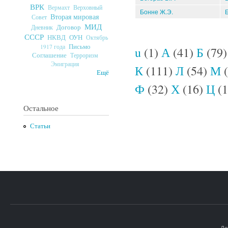
ВРК
Верховный
Вермахт
Бонне Ж.Э.
Вторая мировая
Совет
МИД
Договор
Дневник
СССР
ОУН
НКВД
Октябрь
Страницы
Письмо
1917 года
u
(1)
А
(41)
Б
(79
Соглашение
Терроризм
Эмиграция
К
(111)
Л
(54)
М
(
Ещё
Ф
(32)
Х
(16)
Ц
(1
Остальное
Статьи
До