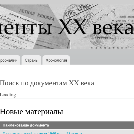
Перейти к
основному
содержанию
рсоналии
Страны
Хронология
Поиск по документам XX века
Loading
Новые материалы
Наименование документа
Турецко-иракский договор 1946 года, 23 марта