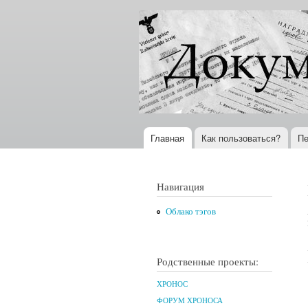
Документы
Всемирная
XX века
история в
Интернете
Главная
Как пользоваться?
Пе
Главное меню
Навигация
Облако тэгов
Родственные проекты:
ХРОНОС
ФОРУМ ХРОНОСА