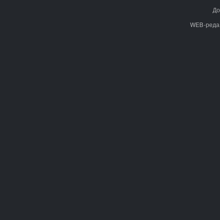
До
WEB-реда