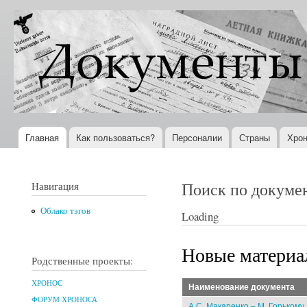
Пер
ос
Документы
Всемирная
со
XX века
история в
Интернете
Главная
Как пользоваться?
Персоналии
Страны
Хрон
Главное меню
Поиск по докуме
Навигация
Облако тэгов
Loading
Новые матери
Родственные проекты:
ХРОНОС
Наименование документа
ФОРУМ ХРОНОСА
А.С. Макаренко – М. Горькому.