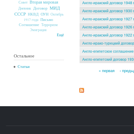
Вторая мировая
Совет
Англо-иракский договор 1948 
МИД
Договор
Дневник
Англо-иракский договор 1930 
СССР
ОУН
НКВД
Октябрь
Англо-иракский договор 1927 
Письмо
1917 года
Соглашение
Терроризм
Англо-иракский договор 1926 
Эмиграция
Англо-иракский договор 1922 г
Ещё
Англо-ирако-турецкий договор
Англо-египетское соглашение 
Остальное
Англо-египетский договор 1936
Статьи
« первая
‹ пред
Страницы