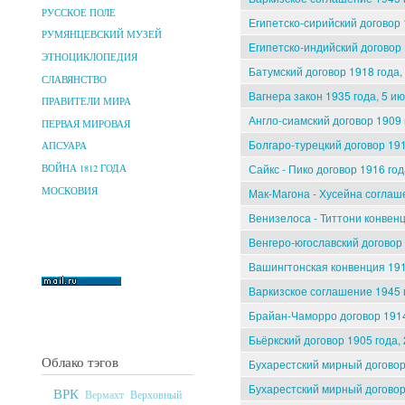
РУССКОЕ ПОЛЕ
Египетско-сирийский договор 
РУМЯНЦЕВСКИЙ МУЗЕЙ
Египетско-индийский договор 
ЭТНОЦИКЛОПЕДИЯ
Батумский договор 1918 года,
СЛАВЯНСТВО
Вагнера закон 1935 года, 5 и
ПРАВИТЕЛИ МИРА
Англо-сиамский договор 1909 
ПЕРВАЯ МИРОВАЯ
Болгаро-турецкий договор 191
АПСУАРА
Сайкс - Пико договор 1916 год
ВОЙНА 1812 ГОДА
МОСКОВИЯ
Мак-Магона - Хусейна соглаш
Венизелоса - Титтони конвенц
Венгеро-югославский договор 
Вашингтонская конвенция 191
Варкизское соглашение 1945 
Брайан-Чаморро договор 1914 
Бьёркский договор 1905 года,
Облако тэгов
Бухарестский мирный договор 
Бухарестский мирный договор 
ВРК
Верховный
Вермахт