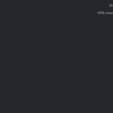
До
WEB-реда