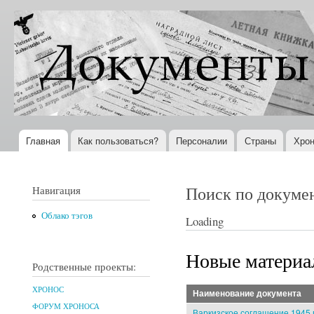
Пер
ос
Документы
Всемирная
со
XX века
история в
Интернете
Главная
Как пользоваться?
Персоналии
Страны
Хрон
Главное меню
Поиск по докуме
Навигация
Облако тэгов
Loading
Новые матери
Родственные проекты:
ХРОНОС
Наименование документа
ФОРУМ ХРОНОСА
Варкизское соглашение 1945 