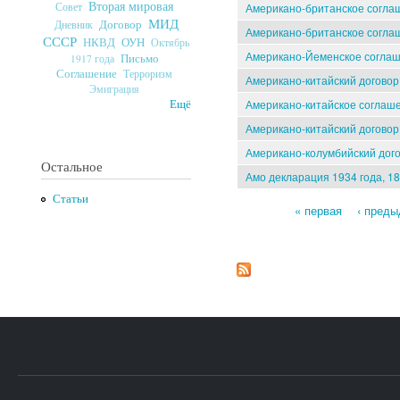
Вторая мировая
Совет
Американо-британское соглаш
МИД
Договор
Дневник
Американо-британское соглаш
СССР
ОУН
НКВД
Октябрь
Американо-Йеменское соглаше
Письмо
1917 года
Соглашение
Терроризм
Американо-китайский договор 
Эмиграция
Американо-китайское соглаше
Ещё
Американо-китайский договор 
Американо-колумбийский дого
Остальное
Амо декларация 1934 года, 1
Статьи
« первая
‹ пред
Страницы